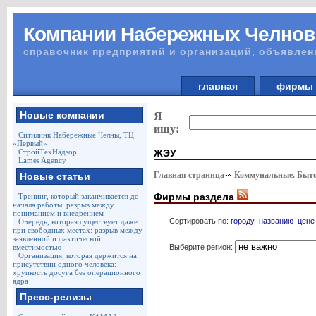
Компании Набережных Челнов
справочник предприятий и организаций, объявлен
главная
фирм
Новые компании
Я
ищу:
Ситилинк Набережные Челны, ТЦ
«Первый»
ЖЭУ
СтройТехНадзор
Lames Agency
Главная страница
Коммунальные. Быто
Новые статьи
Фирмы раздела
Тренинг, который заканчивается до
начала работы: разрыв между
пониманием и внедрением
Сортировать по:
городу
названию
цене
Очередь, которая существует даже
при свободных местах: разрыв между
заявленной и фактической
Выберите регион:
вместимостью
Организация, которая держится на
присутствии одного человека:
хрупкость досуга без операционного
ядра
Пресс-релизы