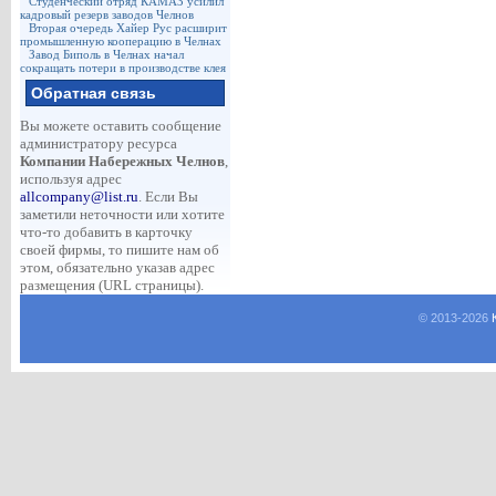
Студенческий отряд КАМАЗ усилил
кадровый резерв заводов Челнов
Вторая очередь Хайер Рус расширит
промышленную кооперацию в Челнах
Завод Биполь в Челнах начал
сокращать потери в производстве клея
Обратная связь
Вы можете оставить сообщение
администратору ресурса
Компании Набережных Челнов
,
используя адрес
allcompany@list.ru
. Если Вы
заметили неточности или хотите
что-то добавить в карточку
своей фирмы, то пишите нам об
этом, обязательно указав адрес
размещения (URL страницы).
© 2013-
2026