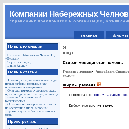
Компании Набережных Челнов
справочник предприятий и организаций, объявлен
главная
фирм
Новые компании
Я
ищу:
Ситилинк Набережные Челны, ТЦ
«Первый»
Скорая медицинская помощь
СтройТехНадзор
Lames Agency
Главная страница
Аварийные. Справоч
Новые статьи
помощь
Тренинг, который заканчивается до
начала работы: разрыв между
Фирмы раздела
пониманием и внедрением
Очередь, которая существует даже
при свободных местах: разрыв между
Сортировать по:
городу
названию
цене
заявленной и фактической
вместимостью
Организация, которая держится на
Выберите регион:
присутствии одного человека:
хрупкость досуга без операционного
ядра
Пресс-релизы