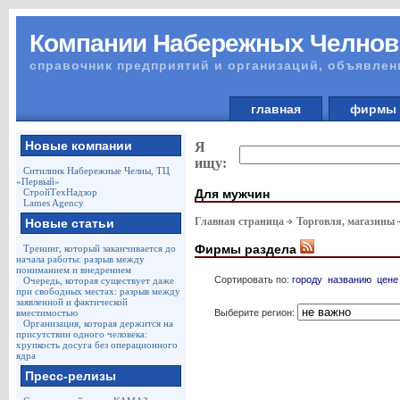
Компании Набережных Челнов
справочник предприятий и организаций, объявлен
главная
фирм
Новые компании
Я
ищу:
Ситилинк Набережные Челны, ТЦ
«Первый»
Для мужчин
СтройТехНадзор
Lames Agency
Главная страница
Торговля, магазины
Новые статьи
Фирмы раздела
Тренинг, который заканчивается до
начала работы: разрыв между
пониманием и внедрением
Сортировать по:
городу
названию
цене
Очередь, которая существует даже
при свободных местах: разрыв между
заявленной и фактической
Выберите регион:
вместимостью
Организация, которая держится на
присутствии одного человека:
хрупкость досуга без операционного
ядра
Пресс-релизы