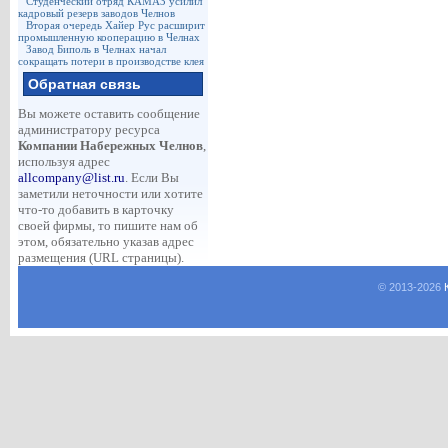
Студенческий отряд КАМАЗ усилил
кадровый резерв заводов Челнов
Вторая очередь Хайер Рус расширит
промышленную кооперацию в Челнах
Завод Биполь в Челнах начал
сокращать потери в производстве клея
Обратная связь
Вы можете оставить сообщение
администратору ресурса
Компании Набережных Челнов
,
используя адрес
allcompany@list.ru
. Если Вы
заметили неточности или хотите
что-то добавить в карточку
своей фирмы, то пишите нам об
этом, обязательно указав адрес
размещения (URL страницы).
© 2013-
2026