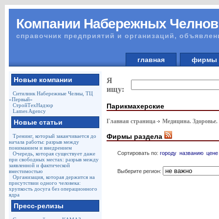
Компании Набережных Челнов
справочник предприятий и организаций, объявлен
главная
фирм
Новые компании
Я
ищу:
Ситилинк Набережные Челны, ТЦ
«Первый»
Парикмахерские
СтройТехНадзор
Lames Agency
Главная страница
Медицина. Здоровье.
Новые статьи
Фирмы раздела
Тренинг, который заканчивается до
начала работы: разрыв между
пониманием и внедрением
Сортировать по:
городу
названию
цене
Очередь, которая существует даже
при свободных местах: разрыв между
заявленной и фактической
Выберите регион:
вместимостью
Организация, которая держится на
присутствии одного человека:
хрупкость досуга без операционного
ядра
Пресс-релизы