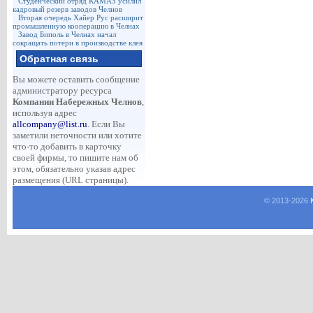
Студенческий отряд КАМАЗ усилил
кадровый резерв заводов Челнов
Вторая очередь Хайер Рус расширит
промышленную кооперацию в Челнах
Завод Биполь в Челнах начал
сокращать потери в производстве клея
Обратная связь
Вы можете оставить сообщение
администратору ресурса
Компании Набережных Челнов
,
используя адрес
allcompany@list.ru
. Если Вы
заметили неточности или хотите
что-то добавить в карточку
своей фирмы, то пишите нам об
этом, обязательно указав адрес
размещения (URL страницы).
© 2013-
2026