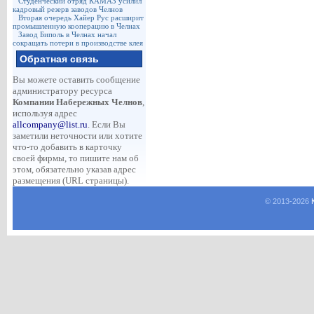
Студенческий отряд КАМАЗ усилил
кадровый резерв заводов Челнов
Вторая очередь Хайер Рус расширит
промышленную кооперацию в Челнах
Завод Биполь в Челнах начал
сокращать потери в производстве клея
Обратная связь
Вы можете оставить сообщение
администратору ресурса
Компании Набережных Челнов
,
используя адрес
allcompany@list.ru
. Если Вы
заметили неточности или хотите
что-то добавить в карточку
своей фирмы, то пишите нам об
этом, обязательно указав адрес
размещения (URL страницы).
© 2013-
2026