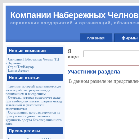
Компании Набережных Челнов
справочник предприятий и организаций, объявлен
главная
фирм
Новые компании
Я
ищу:
Ситилинк Набережные Челны, ТЦ
«Первый»
СтройТехНадзор
Lames Agency
Участники раздела
Новые статьи
В данном разделе не представле
Тренинг, который заканчивается до
начала работы: разрыв между
пониманием и внедрением
Очередь, которая существует даже
при свободных местах: разрыв между
заявленной и фактической
вместимостью
Организация, которая держится на
присутствии одного человека:
хрупкость досуга без операционного
ядра
Пресс-релизы