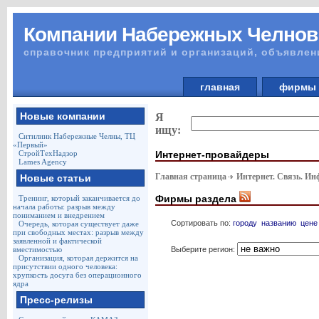
Компании Набережных Челнов
справочник предприятий и организаций, объявлен
главная
фирм
Новые компании
Я
ищу:
Ситилинк Набережные Челны, ТЦ
«Первый»
Интернет-провайдеры
СтройТехНадзор
Lames Agency
Главная страница
Интернет. Связь. И
Новые статьи
Фирмы раздела
Тренинг, который заканчивается до
начала работы: разрыв между
пониманием и внедрением
Сортировать по:
городу
названию
цене
Очередь, которая существует даже
при свободных местах: разрыв между
заявленной и фактической
Выберите регион:
вместимостью
Организация, которая держится на
присутствии одного человека:
хрупкость досуга без операционного
ядра
Пресс-релизы