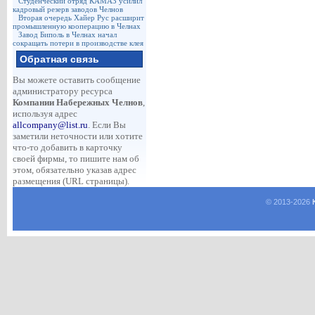
Студенческий отряд КАМАЗ усилил
кадровый резерв заводов Челнов
Вторая очередь Хайер Рус расширит
промышленную кооперацию в Челнах
Завод Биполь в Челнах начал
сокращать потери в производстве клея
Обратная связь
Вы можете оставить сообщение
администратору ресурса
Компании Набережных Челнов
,
используя адрес
allcompany@list.ru
. Если Вы
заметили неточности или хотите
что-то добавить в карточку
своей фирмы, то пишите нам об
этом, обязательно указав адрес
размещения (URL страницы).
© 2013-
2026