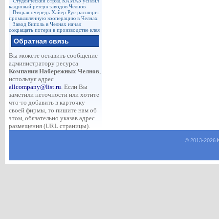
Студенческий отряд КАМАЗ усилил
кадровый резерв заводов Челнов
Вторая очередь Хайер Рус расширит
промышленную кооперацию в Челнах
Завод Биполь в Челнах начал
сокращать потери в производстве клея
Обратная связь
Вы можете оставить сообщение
администратору ресурса
Компании Набережных Челнов
,
используя адрес
allcompany@list.ru
. Если Вы
заметили неточности или хотите
что-то добавить в карточку
своей фирмы, то пишите нам об
этом, обязательно указав адрес
размещения (URL страницы).
© 2013-
2026