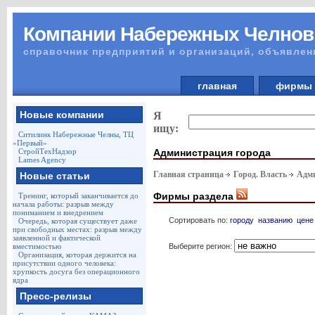
Компании Набережных Челнов
справочник предприятий и организаций, объявлен
главная
фирм
Новые компании
Я
ищу:
Ситилинк Набережные Челны, ТЦ
«Первый»
Администрация города
СтройТехНадзор
Lames Agency
Главная страница
Город. Власть
Адми
Новые статьи
Фирмы раздела
Тренинг, который заканчивается до
начала работы: разрыв между
пониманием и внедрением
Сортировать по:
городу
названию
цене
Очередь, которая существует даже
при свободных местах: разрыв между
заявленной и фактической
Выберите регион:
вместимостью
Организация, которая держится на
присутствии одного человека:
хрупкость досуга без операционного
ядра
Пресс-релизы