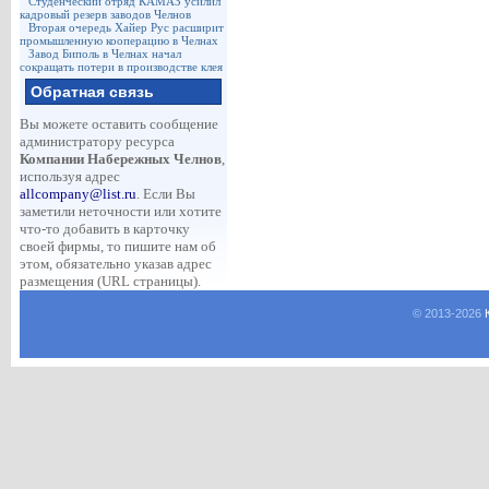
Студенческий отряд КАМАЗ усилил
кадровый резерв заводов Челнов
Вторая очередь Хайер Рус расширит
промышленную кооперацию в Челнах
Завод Биполь в Челнах начал
сокращать потери в производстве клея
Обратная связь
Вы можете оставить сообщение
администратору ресурса
Компании Набережных Челнов
,
используя адрес
allcompany@list.ru
. Если Вы
заметили неточности или хотите
что-то добавить в карточку
своей фирмы, то пишите нам об
этом, обязательно указав адрес
размещения (URL страницы).
© 2013-
2026