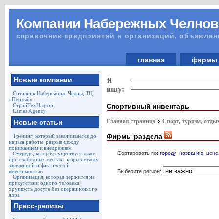
Компании Набережных Челнов
справочник предприятий и организаций, объявлен
главная
фирм
Новые компании
Я
ищу:
Ситилинк Набережные Челны, ТЦ
«Первый»
Спортивный инвентарь
СтройТехНадзор
Lames Agency
Главная страница
Спорт, туризм, отды
Новые статьи
Фирмы раздела
Тренинг, который заканчивается до
начала работы: разрыв между
пониманием и внедрением
Сортировать по:
городу
названию
цене
Очередь, которая существует даже
при свободных местах: разрыв между
заявленной и фактической
Выберите регион:
вместимостью
Организация, которая держится на
присутствии одного человека:
хрупкость досуга без операционного
ядра
Пресс-релизы