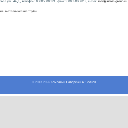
са ул., 44 д , телефон: 88005008623 , факс: 88005008623 , e-mail:
mail@inrost-group.ru
ия, металлические трубы
© 2013-
2026
Компании Набережных Челнов