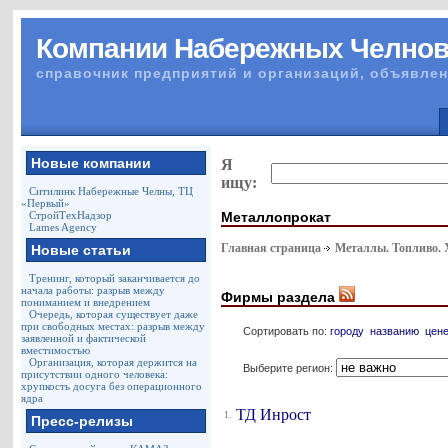
Компании Набережных Челно
справочник предприятий и организаций, объявлен
Новые компании
Я
ищу:
Ситилинк Набережные Челны, ТЦ
«Первый»
Металлопрокат
СтройТехНадзор
Lames Agency
Главная страница
Металлы. Топливо.
Новые статьи
Тренинг, который заканчивается до
начала работы: разрыв между
Фирмы раздела
пониманием и внедрением
Очередь, которая существует даже
при свободных местах: разрыв между
Сортировать по:
городу
названию
цен
заявленной и фактической
вместимостью
Организация, которая держится на
Выберите регион:
присутствии одного человека:
хрупкость досуга без операционного
ядра
ТД Инрост
1.
Пресс-релизы