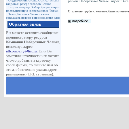
Студенческий отряд КАМАЗ усилил
регион: Набережные Челны , адрес: Энгель
кадровый резерв заводов Челнов
Вторая очередь Хайер Рус расширит
промышленную кооперацию в Челнах
Стальные трубы с металлобазы из налич
Завод Биполь в Челнах начал
сокращать потери в производстве клея
Обратная связь
Вы можете оставить сообщение
администратору ресурса
Компании Набережных Челнов
,
используя адрес
allcompany@list.ru
. Если Вы
заметили неточности или хотите
что-то добавить в карточку
своей фирмы, то пишите нам об
этом, обязательно указав адрес
размещения (URL страницы).